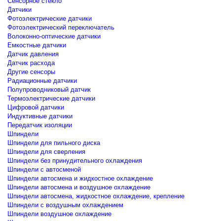
Сенсорное стекло
Датчики
Фотоэлектрические датчики
Фотоэлектрический переключатель
Волоконно-оптические датчики
Емкостные датчики
Датчик давления
Датчик расхода
Другие сенсоры
Радиационные датчики
Полупроводниковый датчик
Термоэлектрические датчики
Цифровой датчики
Индуктивные датчики
Передатчик изоляции
Шпиндели
Шпиндели для пильного диска
Шпиндели для сверления
Шпиндели без принудительного охлаждения
Шпиндели с автосменой
Шпиндели автосмена и жидкостное охлаждение
Шпиндели автосмена и воздушное охлаждение
Шпиндели автосмена, жидкостное охлаждение, крепление
Шпиндели с воздушным охлаждением
Шпиндели воздушное охлаждение