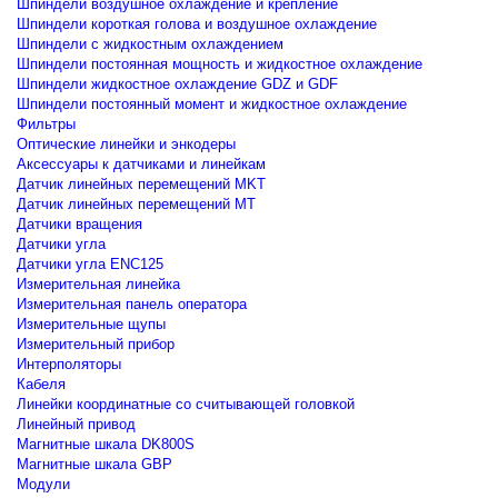
Шпиндели воздушное охлаждение и крепление
Шпиндели короткая голова и воздушное охлаждение
Шпиндели с жидкостным охлаждением
Шпиндели постоянная мощность и жидкостное охлаждение
Шпиндели жидкостное охлаждение GDZ и GDF
Шпиндели постоянный момент и жидкостное охлаждение
Фильтры
Оптические линейки и энкодеры
Аксессуары к датчиками и линейкам
Датчик линейных перемещений MKT
Датчик линейных перемещений MT
Датчики вращения
Датчики угла
Датчики угла ENC125
Измерительная линейка
Измерительная панель оператора
Измерительные щупы
Измерительный прибор
Интерполяторы
Кабеля
Линейки координатные со считывающей головкой
Линейный привод
Магнитные шкала DK800S
Магнитные шкала GBP
Модули