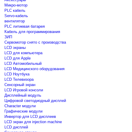
Микро-мотор
PLC кабель
Servo-кабель
вентилятор
PLC литиевая батарея
Кабель для программирования
ЗИП
Сервомотор снято с производства
LCD экраны
LCD для компьютера
LCD для Apple
LCD Автомобильный
LCD Медицинского оборудования
LCD Ноутбука
LCD Телевизора
Сенсорный экран
LCD Игровой консоли
Дисплейный модуль
Цифровой светодиодный дисплей
Сharacter модули
Графические модули
Инвертор для LCD дисплеев
LCD экран для injection machine
LCD дисплей