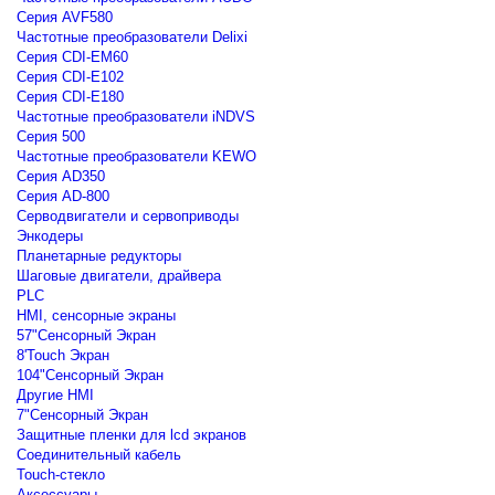
Серия AVF580
Частотные преобразователи Delixi
Серия CDI-EM60
Серия CDI-E102
Серия CDI-E180
Частотные преобразователи iNDVS
Серия 500
Частотные преобразователи KEWO
Серия AD350
Серия AD-800
Серводвигатели и сервоприводы
Энкодеры
Планетарные редукторы
Шаговые двигатели, драйвера
PLC
HMI, сенсорные экраны
57"Сенсорный Экран
8'Touch Экран
104"Сенсорный Экран
Другие HMI
7"Сенсорный Экран
Защитные пленки для lcd экранов
Соединительный кабель
Touch-стекло
Аксессуары