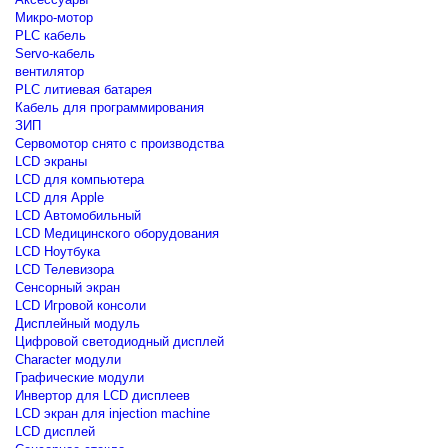
Микро-мотор
PLC кабель
Servo-кабель
вентилятор
PLC литиевая батарея
Кабель для программирования
ЗИП
Сервомотор снято с производства
LCD экраны
LCD для компьютера
LCD для Apple
LCD Автомобильный
LCD Медицинского оборудования
LCD Ноутбука
LCD Телевизора
Сенсорный экран
LCD Игровой консоли
Дисплейный модуль
Цифровой светодиодный дисплей
Сharacter модули
Графические модули
Инвертор для LCD дисплеев
LCD экран для injection machine
LCD дисплей