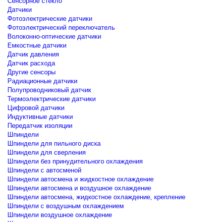
Сенсорное стекло
Датчики
Фотоэлектрические датчики
Фотоэлектрический переключатель
Волоконно-оптические датчики
Емкостные датчики
Датчик давления
Датчик расхода
Другие сенсоры
Радиационные датчики
Полупроводниковый датчик
Термоэлектрические датчики
Цифровой датчики
Индуктивные датчики
Передатчик изоляции
Шпиндели
Шпиндели для пильного диска
Шпиндели для сверления
Шпиндели без принудительного охлаждения
Шпиндели с автосменой
Шпиндели автосмена и жидкостное охлаждение
Шпиндели автосмена и воздушное охлаждение
Шпиндели автосмена, жидкостное охлаждение, крепление
Шпиндели с воздушным охлаждением
Шпиндели воздушное охлаждение