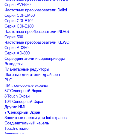
Серия AVF580
Частотные преобразователи Delixi
Серия CDI-EM60
Серия CDI-E102
Серия CDI-E180
Частотные преобразователи iNDVS
Серия 500
Частотные преобразователи KEWO
Серия AD350
Серия AD-800
Серводвигатели и сервоприводы
Энкодеры
Планетарные редукторы
Шаговые двигатели, драйвера
PLC
HMI, сенсорные экраны
57"Сенсорный Экран
8'Touch Экран
104"Сенсорный Экран
Другие HMI
7"Сенсорный Экран
Защитные пленки для lcd экранов
Соединительный кабель
Touch-стекло
Аксессуары