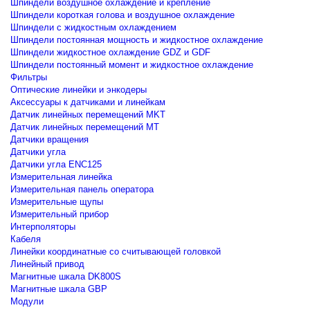
Шпиндели воздушное охлаждение и крепление
Шпиндели короткая голова и воздушное охлаждение
Шпиндели с жидкостным охлаждением
Шпиндели постоянная мощность и жидкостное охлаждение
Шпиндели жидкостное охлаждение GDZ и GDF
Шпиндели постоянный момент и жидкостное охлаждение
Фильтры
Оптические линейки и энкодеры
Аксессуары к датчиками и линейкам
Датчик линейных перемещений MKT
Датчик линейных перемещений MT
Датчики вращения
Датчики угла
Датчики угла ENC125
Измерительная линейка
Измерительная панель оператора
Измерительные щупы
Измерительный прибор
Интерполяторы
Кабеля
Линейки координатные со считывающей головкой
Линейный привод
Магнитные шкала DK800S
Магнитные шкала GBP
Модули