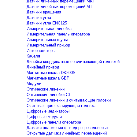
Датчик линейных перемещений MKT
Датчик линейных перемещений MT
Датчики вращения
Датчики угла
Датчики угла ENC125
Измерительная линейка
Измерительная панель оператора
Измерительные щупы
Измерительный прибор
Интерполяторы
Кабеля
Линейки координатные со считывающей головкой
Линейный привод
Магнитные шкала DK800S
Магнитные шкала GBP
Модули
Оптические линейки
Оптические линейки CT
Оптические линейки и считывающие головки
Считывающая сканирующая головка
Цифровые индикаторы
Цифровые модули
Цифровые панели оператора
Датчики положения (энкодеры резольверы)
Открытые датчики линейных перемещений