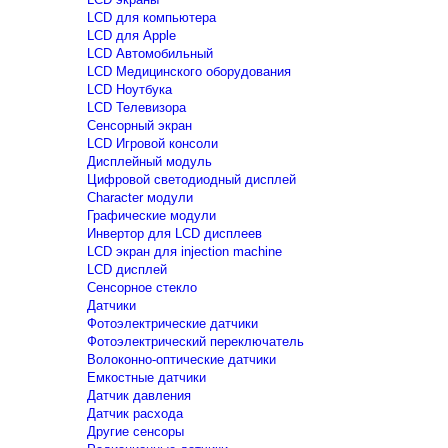
LCD для компьютера
LCD для Apple
LCD Автомобильный
LCD Медицинского оборудования
LCD Ноутбука
LCD Телевизора
Сенсорный экран
LCD Игровой консоли
Дисплейный модуль
Цифровой светодиодный дисплей
Сharacter модули
Графические модули
Инвертор для LCD дисплеев
LCD экран для injection machine
LCD дисплей
Сенсорное стекло
Датчики
Фотоэлектрические датчики
Фотоэлектрический переключатель
Волоконно-оптические датчики
Емкостные датчики
Датчик давления
Датчик расхода
Другие сенсоры