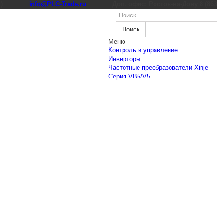
к)
info@PLC-Trade.ru
Доп. офис: Ростов-на-Дону 8 (863) 
Поиск
Меню
Контроль и управление
Инверторы
Частотные преобразователи Xinje
Cерия VB5/V5