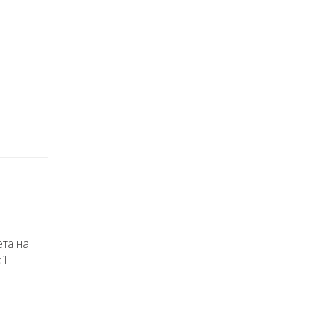
ета на
il