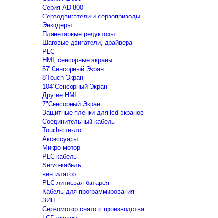
Серия AD-800
Серводвигатели и сервоприводы
Энкодеры
Планетарные редукторы
Шаговые двигатели, драйвера
PLC
HMI, сенсорные экраны
57"Сенсорный Экран
8'Touch Экран
104"Сенсорный Экран
Другие HMI
7"Сенсорный Экран
Защитные пленки для lcd экранов
Соединительный кабель
Touch-стекло
Аксессуары
Микро-мотор
PLC кабель
Servo-кабель
вентилятор
PLC литиевая батарея
Кабель для программирования
ЗИП
Сервомотор снято с производства
LCD экраны