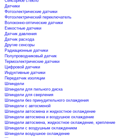
Сенсорное стекло
Датчики
Фотоэлектрические датчики
Фотоэлектрический переключатель
Волоконно-оптические датчики
Емкостные датчики
Датчик давления
Датчик расхода
Другие сенсоры
Радиационные датчики
Полупроводниковый датчик
Термоэлектрические датчики
Цифровой датчики
Индуктивные датчики
Передатчик изоляции
Шпиндели
Шпиндели для пильного диска
Шпиндели для сверления
Шпиндели без принудительного охлаждения
Шпиндели с автосменой
Шпиндели автосмена и жидкостное охлаждение
Шпиндели автосмена и воздушное охлаждение
Шпиндели автосмена, жидкостное охлаждение, крепление
Шпиндели с воздушным охлаждением
Шпиндели воздушное охлаждение