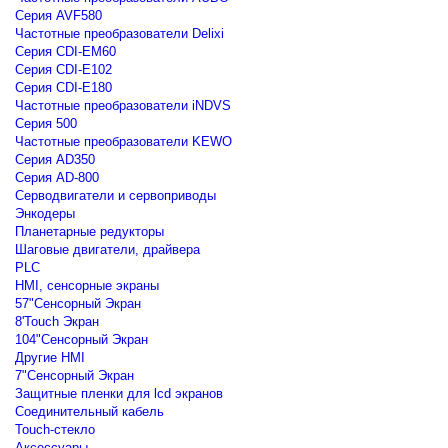
Серия AVF580
Частотные преобразователи Delixi
Серия CDI-EM60
Серия CDI-E102
Серия CDI-E180
Частотные преобразователи iNDVS
Серия 500
Частотные преобразователи KEWO
Серия AD350
Серия AD-800
Серводвигатели и сервоприводы
Энкодеры
Планетарные редукторы
Шаговые двигатели, драйвера
PLC
HMI, сенсорные экраны
57"Сенсорный Экран
8'Touch Экран
104"Сенсорный Экран
Другие HMI
7"Сенсорный Экран
Защитные пленки для lcd экранов
Соединительный кабель
Touch-стекло
Аксессуары