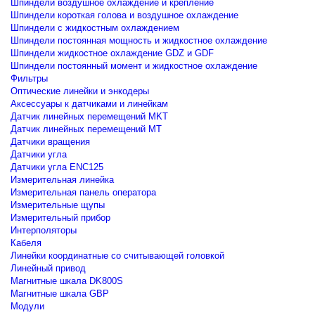
Шпиндели воздушное охлаждение и крепление
Шпиндели короткая голова и воздушное охлаждение
Шпиндели с жидкостным охлаждением
Шпиндели постоянная мощность и жидкостное охлаждение
Шпиндели жидкостное охлаждение GDZ и GDF
Шпиндели постоянный момент и жидкостное охлаждение
Фильтры
Оптические линейки и энкодеры
Аксессуары к датчиками и линейкам
Датчик линейных перемещений MKT
Датчик линейных перемещений MT
Датчики вращения
Датчики угла
Датчики угла ENC125
Измерительная линейка
Измерительная панель оператора
Измерительные щупы
Измерительный прибор
Интерполяторы
Кабеля
Линейки координатные со считывающей головкой
Линейный привод
Магнитные шкала DK800S
Магнитные шкала GBP
Модули