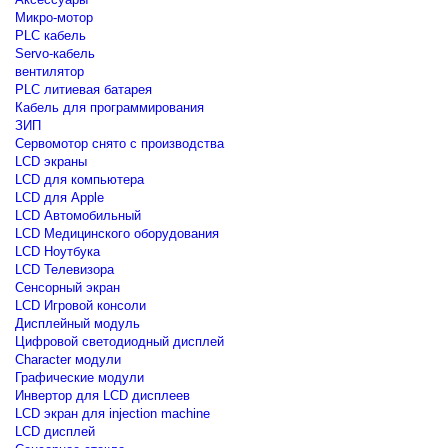
Микро-мотор
PLC кабель
Servo-кабель
вентилятор
PLC литиевая батарея
Кабель для программирования
ЗИП
Сервомотор снято с производства
LCD экраны
LCD для компьютера
LCD для Apple
LCD Автомобильный
LCD Медицинского оборудования
LCD Ноутбука
LCD Телевизора
Сенсорный экран
LCD Игровой консоли
Дисплейный модуль
Цифровой светодиодный дисплей
Сharacter модули
Графические модули
Инвертор для LCD дисплеев
LCD экран для injection machine
LCD дисплей